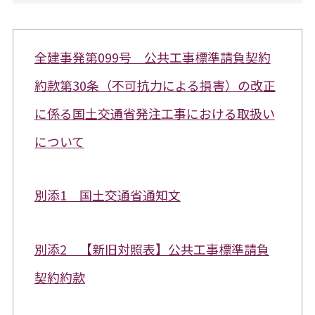
全建事発第099号 公共工事標準請負契約
約款第30条（不可抗力による損害）の改正
に係る国土交通省発注工事における取扱い
について
別添1 国土交通省通知文
別添2 【新旧対照表】公共工事標準請負
契約約款