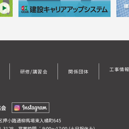
工事情
研修/講習会
関係団体
協会
京区押⼩路通柳⾺場東⼊橘町645
41-3128
営業時間︓ 9:00〜17:00 (⼟⽇祝休み)