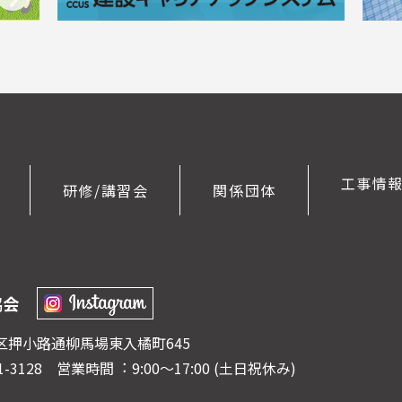
工事情
研修/講習会
関係団体
協会
京区押⼩路通柳⾺場東⼊橘町645
41-3128
営業時間︓ 9:00〜17:00 (⼟⽇祝休み)